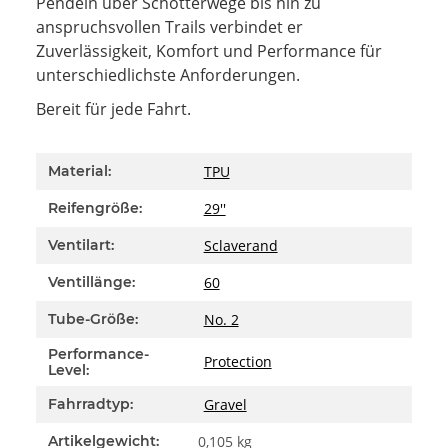
Pendeln über Schotterwege bis hin zu
anspruchsvollen Trails verbindet er
Zuverlässigkeit, Komfort und Performance für
unterschiedlichste Anforderungen.
Bereit für jede Fahrt.
Produkteigenschaft
Wert
TPU
Material:
29''
Reifengröße:
Sclaverand
Ventilart:
60
Ventillänge:
No. 2
Tube-Größe:
Performance-
Protection
Level:
Gravel
Fahrradtyp:
Artikelgewicht:
0,105
kg