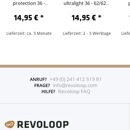
protection 36 -
ultralight 36 - 62/622-
62/622-Schrader 60
Sclaverand 60
62/
14,95 €
*
14,95 €
*
Lieferzeit: ca. 3 Monate
Lieferzeit: 2 - 3 Werktage
Lief
+49 (0) 241 412 519 81
ANRUF?
info@revoloop.com
FRAGE?
Revoloop FAQ
HILFE?