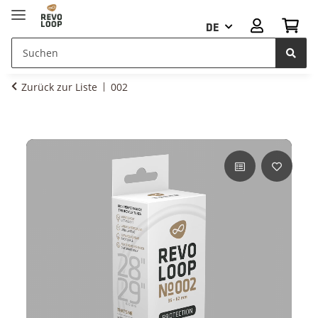
DE
Zurück zur Liste
002