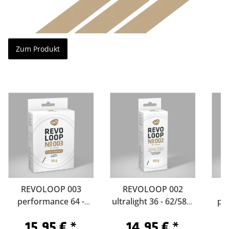
Zum Produkt
REVOLOOP 003
REVOLOOP 002
performance 64 -
ultralight 36 - 62/584-
pe
85/584-Sclaverand 60
Sclaverand 40
/62
15,95 €
*
14,95 €
*