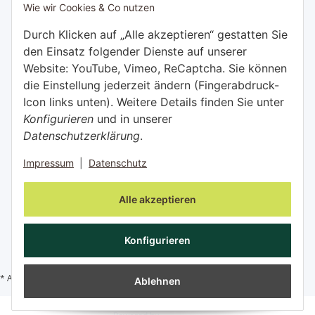
Wie wir Cookies & Co nutzen
Bezahlen Sie bequem per:
Durch Klicken auf „Alle akzeptieren“ gestatten Sie
den Einsatz folgender Dienste auf unserer
Website: YouTube, Vimeo, ReCaptcha. Sie können
die Einstellung jederzeit ändern (Fingerabdruck-
Icon links unten). Weitere Details finden Sie unter
Konfigurieren
und in unserer
Datenschutzerklärung
.
Impressum
|
Datenschutz
Vertrag widerrufen
Alle akzeptieren
Konfigurieren
Versand
* Alle Preise inkl. gesetzlicher USt., zzgl.
Ablehnen
JTL-Shop