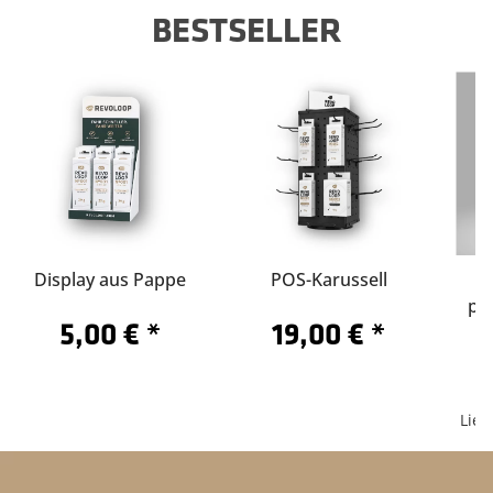
BESTSELLER
Display aus Pappe
POS-Karussell
pe
5,00 €
*
19,00 €
*
/5
Lief