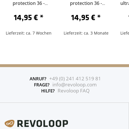
protection 36 -
protection 36 -
ultr
62/584-Sclaverand 60
62/584-Schrader 40
14,95 €
*
14,95 €
*
Lieferzeit: ca. 7 Wochen
Lieferzeit: ca. 3 Monate
Lief
+49 (0) 241 412 519 81
ANRUF?
info@revoloop.com
FRAGE?
Revoloop FAQ
HILFE?